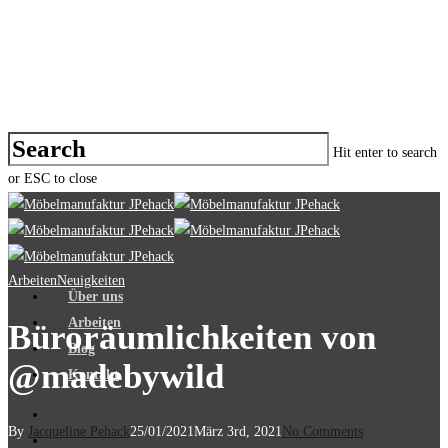
Hit enter to search
or ESC to close
Arbeiten
Neuigkeiten
Über uns
Arbeiten
Büroräumlichkeiten von
Blog
@madebywild
Kontakt
By
Jacqueline Pehack
25/01/2021
März 3rd, 2021
No Comments