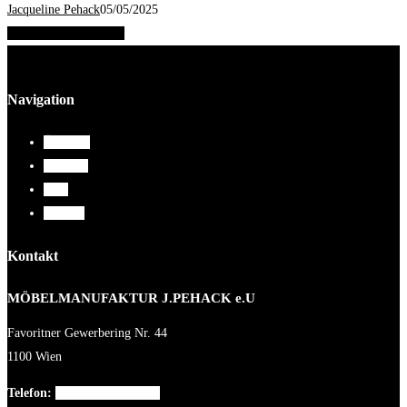
Jacqueline Pehack
05/05/2025
Share
Tweet
Share
Pin
Navigation
Über uns
Arbeiten
Blog
Kontakt
Kontakt
MÖBELMANUFAKTUR J.PEHACK e.U
Favoritner Gewerbering Nr. 44
1100 Wien
Telefon:
+43 699 186 756 46