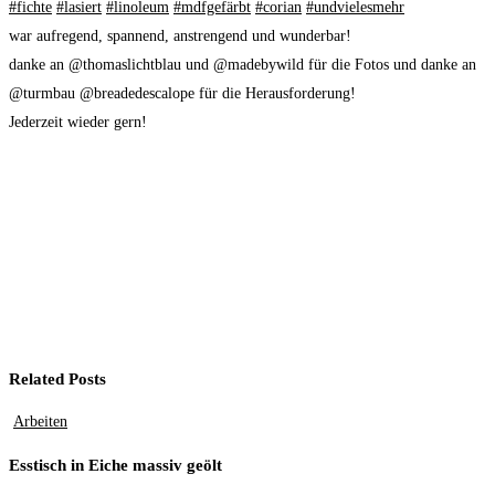
#fichte
#lasiert
#linoleum
#mdfgefärbt
#corian
#undvielesmehr
war aufregend, spannend, anstrengend und wunderbar!
danke an @thomaslichtblau und @madebywild für die Fotos und danke an
@turmbau @breadedescalope für die Herausforderung!
Jederzeit wieder gern!
Related Posts
Arbeiten
Esstisch in Eiche massiv geölt