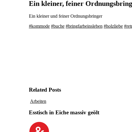
Ein kleiner, feiner Ordnungsbrin
Ein kleiner und feiner Ordnungsbringer
#
kommode
#
buche
#
bringfarbeinsleben
#
holzliebe
#
ret
Related Posts
Arbeiten
Esstisch in Eiche massiv geölt