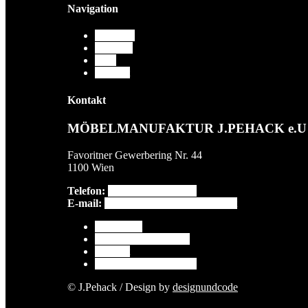
Navigation
Über uns
Arbeiten
Blog
Kontakt
Kontakt
MÖBELMANUFAKTUR J.PEHACK e.U
Favoritner Gewerbering Nr. 44
1100 Wien
Telefon:
+43 699 186 756 46
E-mail:
moebelmanufaktur@pehack.at
Impressum
Datenschutzerklärung
Kontakt
Cookie-Richtlinie (EU)
© J.Pehack / Design by
designundcode