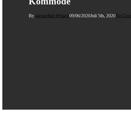
Kommode
By
Jacqueline Pehack
09/06/2020
Juli 5th, 2020
No Com