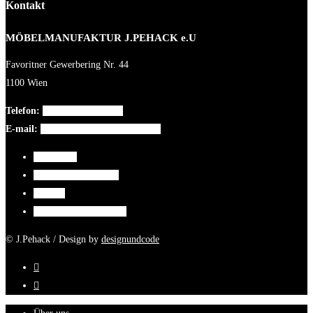
Kontakt
MÖBELMANUFAKTUR J.PEHACK e.U
Favoritner Gewerbering Nr. 44
1100 Wien
Telefon:
+43 699 186 756 46
E-mail:
moebelmanufaktur@pehack.at
Impressum
Datenschutzerklärung
Kontakt
Cookie-Richtlinie (EU)
© J.Pehack / Design by
designundcode