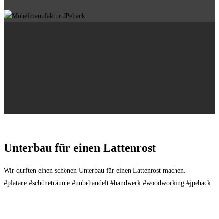
Unterbau für einen Lattenrost
Wir durften einen schönen Unterbau für einen Lattenrost machen.
#
platane
#
schöneträume
#
unbehandelt
#
handwerk
#
woodworking
#
jpehack