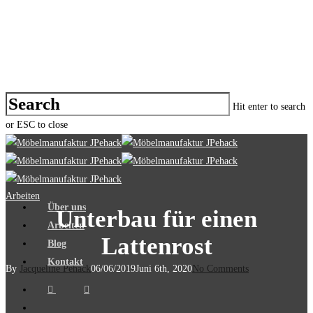
Hit enter to search
or ESC to close
Arbeiten
Über uns
Unterbau für einen
Arbeiten
Lattenrost
Blog
Kontakt
By
Jacqueline Pehack
06/06/2019
Juni 6th, 2020
No Comments