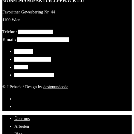
MÖBELMANUFAKTUR J.PEHACK e.U
Favoritner Gewerbering Nr. 44
1100 Wien
Telefon:
+43 699 186 756 46
E-mail:
moebelmanufaktur@pehack.at
Impressum
Datenschutzerklärung
Kontakt
Cookie-Richtlinie (EU)
© J.Pehack / Design by
designundcode
Über uns
Arbeiten