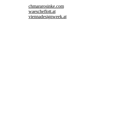
chmararosinke.com
waescheflott.at
viennadesignweek.at