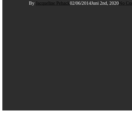
By
Jacqueline Pehack
02/06/2014
Juni 2nd, 2020
No Co