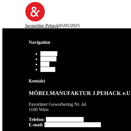
Jacqueline Pehack
05/05/2025
Navigation
Über uns
Arbeiten
Blog
Kontakt
Kontakt
MÖBELMANUFAKTUR J.PEHACK e.U
Favoritner Gewerbering Nr. 44
1100 Wien
Telefon:
+43 699 186 756 46
E-mail:
moebelmanufaktur@pehack.at