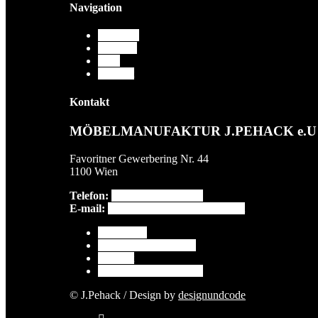
Navigation
Über uns
Arbeiten
Blog
Kontakt
Kontakt
MÖBELMANUFAKTUR J.PEHACK e.U
Favoritner Gewerbering Nr. 44
1100 Wien
Telefon:
+43 699 186 756 46
E-mail:
moebelmanufaktur@pehack.at
Impressum
Datenschutzerklärung
Kontakt
Cookie-Richtlinie (EU)
© J.Pehack / Design by
designundcode