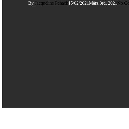
By
Jacqueline Pehack
15/02/2021
März 3rd, 2021
No C